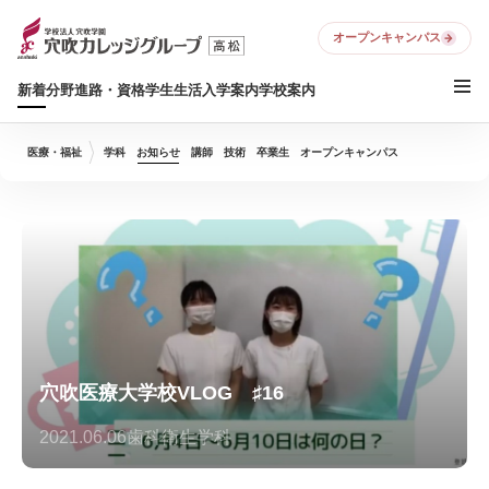
オープンキャンパス
新着
分野
進路・資格
学生生活
入学案内
学校案内
医療・福祉
学科
お知らせ
講師
技術
卒業生
オープンキャンパス
穴吹医療大学校VLOG ♯16
2021.06.06
歯科衛生学科