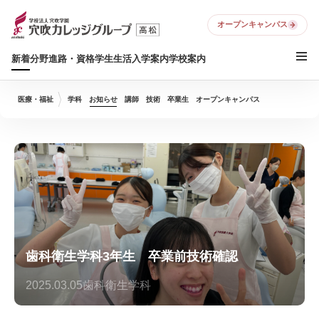
オープンキャンパス
新着
分野
進路・資格
学生生活
入学案内
学校案内
医療・福祉
学科
お知らせ
講師
技術
卒業生
オープンキャンパス
歯科衛生学科3年生 卒業前技術確認
2025.03.05
歯科衛生学科