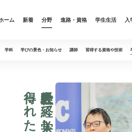
ホーム
新着
分野
進路・資格
学生生活
入
学科
学びの景色・
お知らせ
講師
習得する資格や
技術
得られたもの
社会人経験を経て入学し