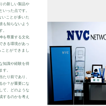
りの新しい製品や
といった点です。
ないことが多いた
誰も知らないよう
す。
神を尊重する文化
できる環境があっ
ることができまし
な知識や経験を得
ます。
当たり前であり、
るか？が重要にな
して、どのような
成するのかを考え