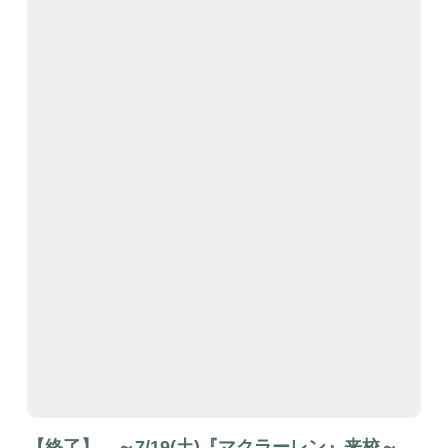
【終了】 ～7/19(土)『マクラーレン』来校～