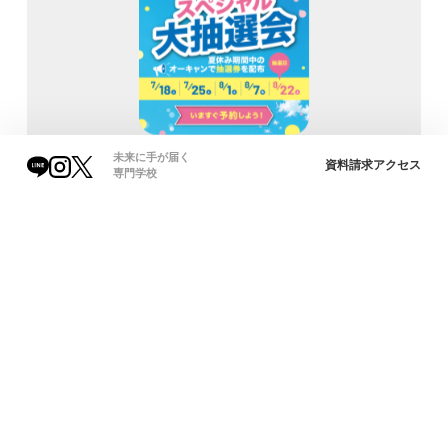
未来に手が届く
資料請求
アクセス
専門学校
～8/2(土) 『香川トヨタ自動車』見学会～
就職先としても人気な『香川トヨタ自動車』。実際の現場を見
て、設備や仕事についてなど理解を深めよう♪
※一度学校に集合し、送迎車でご案内いたします。
～予約ページ～