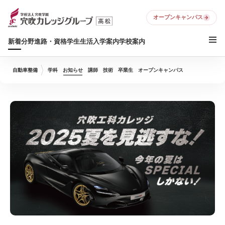
オープンキャンパス
新着
分野
進路・資格
学生生活
入学案内
学校案内
自動車整備
学科
お知らせ
講師
技術
卒業生
オープンキャンパス