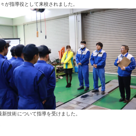
々が指導役として来校されました。
最新技術
について指導を受けました。
習