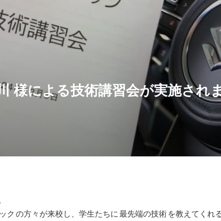
川 様による技術講習会が実施され
。
ック
の方々が来校し、学生たちに
最先端の技術
を教えてくれ