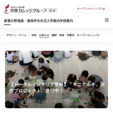
オープンキャンパス
新着
分野
進路・資格
学生生活
入学案内
学校案内
デザイン・ゲーム
学科
お知らせ
講師
技術
卒業生
オープンキャンパス
【トータルインテリア学科】「キニナルキ」共
作プロジェクト、進行中！
2025.06.27
トータルインテリア学科