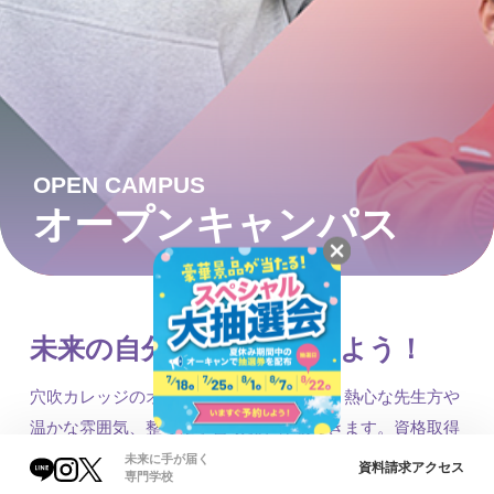
OPEN CAMPUS
オープンキャンパス
未来の自分をイメージしよう！
穴吹カレッジのオープンキャンパスでは、熱心な先生方や
温かな雰囲気、整った学習環境を体験できます。資格取得
や将来へのサポート、イベントの楽しさなど、多彩な魅力
未来に手が届く
資料請求
アクセス
専門学校
が詰まっています。プロへの一歩を踏み出そう！