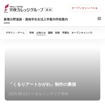
オープンキャンパス
新着
分野
進路・資格
学生生活
入学案内
学校案内
デザイン・ゲーム
学科
お知らせ
講師
技術
卒業生
オープンキャンパス
「くるりアートかがわ」制作の裏側
2025.06.13
トータルインテリア学科