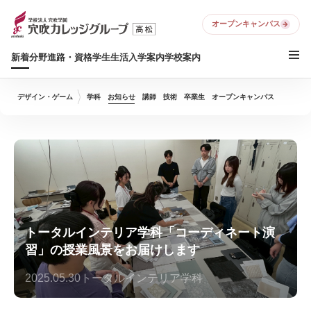
オープンキャンパス
新着
分野
進路・資格
学生生活
入学案内
学校案内
デザイン・ゲーム
学科
お知らせ
講師
技術
卒業生
オープンキャンパス
トータルインテリア学科「コーディネート演
習」の授業風景をお届けします
2025.05.30
トータルインテリア学科