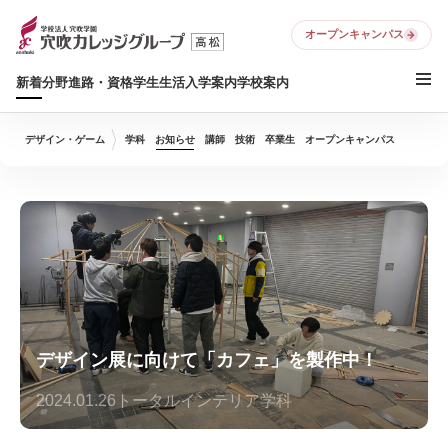
オープンキャンパス
新着
分野
進路・資格
学生生活
入学案内
学校案内
デザイン・ゲーム
学科
お知らせ
講師
技術
卒業生
オープンキャンパス
デザイン展に向けて「カフェ」を製作中！
2024.01.26
トータルインテリア学科