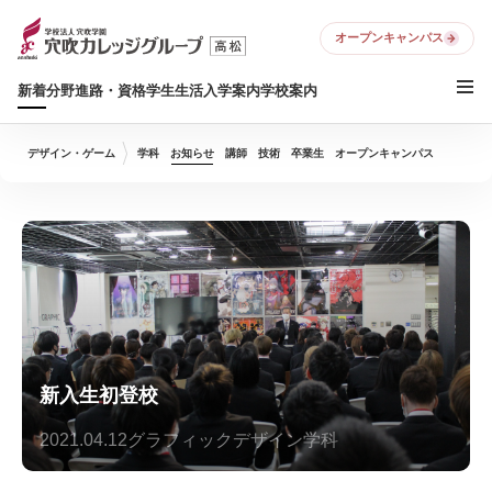
オープンキャンパス
新着
分野
進路・資格
学生生活
入学案内
学校案内
デザイン・ゲーム
学科
お知らせ
講師
技術
卒業生
オープンキャンパス
新入生初登校
2021.04.12
グラフィックデザイン学科