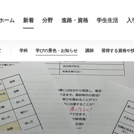
ホーム
新着
分野
進路・資格
学生生活
入
て
学科
学びの景色・
お知らせ
講師
習得する資格や