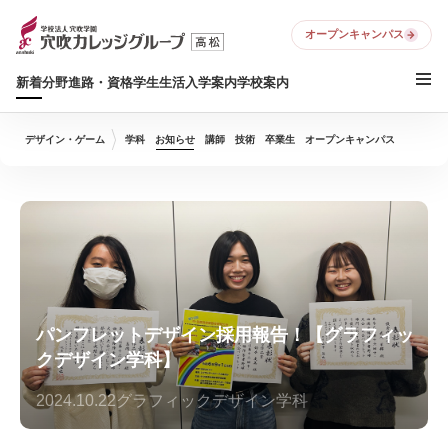
オープンキャンパス
新着
分野
進路・資格
学生生活
入学案内
学校案内
デザイン・ゲーム
学科
お知らせ
講師
技術
卒業生
オープンキャンパス
パンフレットデザイン採用報告！【グラフィッ
クデザイン学科】
2024.10.22
グラフィックデザイン学科