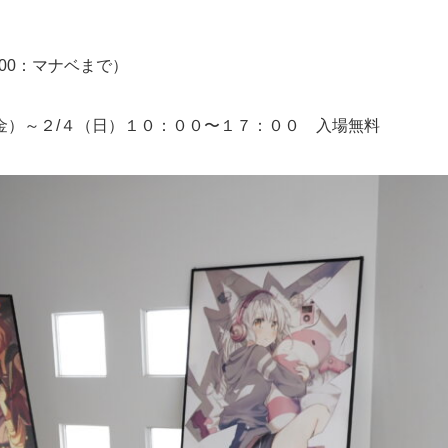
600：マナベまで）
２（金）～２/４（日）１０：００〜１７：００ 入場無料