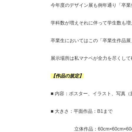
今年度のデザイン展も例年通り「卒業
学科数が増えそれに伴って学生数も増
卒業生においてはこの「卒業生作品展
展示場所は私マナベが全力を尽くして
【作品の規定】
■ 内容：ポスター、イラスト、写真
■ 大きさ：平面作品：B1まで
立体作品：60cm×60cm×60