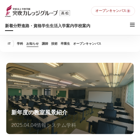
オープンキャンパス
新着
分野
進路・資格
学生生活
入学案内
学校案内
IT
学科
お知らせ
講師
技術
卒業生
オープンキャンパス
新年度の教室風景紹介
2025.04.04
情報システム学科