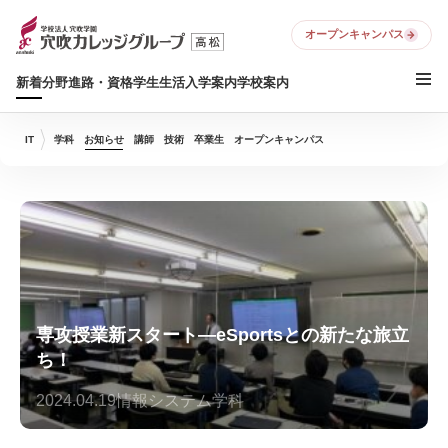
オープンキャンパス
新着
分野
進路・資格
学生生活
入学案内
学校案内
IT
学科
お知らせ
講師
技術
卒業生
オープンキャンパス
専攻授業新スタート—eSportsとの新たな旅立
ち！
2024.04.19
情報システム学科