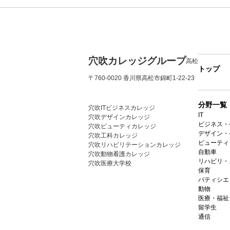
穴吹カレッジグループ
高松
トップ
〒760-0020 香川県高松市錦町1-22-23
分野一覧
穴吹ITビジネスカレッジ
IT
穴吹デザインカレッジ
ビジネス・
穴吹ビューティカレッジ
デザイン・
穴吹工科カレッジ
ビューティ
穴吹リハビリテーションカレッジ
自動車
穴吹動物看護カレッジ
リハビリ・
穴吹医療大学校
保育
パティシエ
動物
医療・福祉
留学生
通信