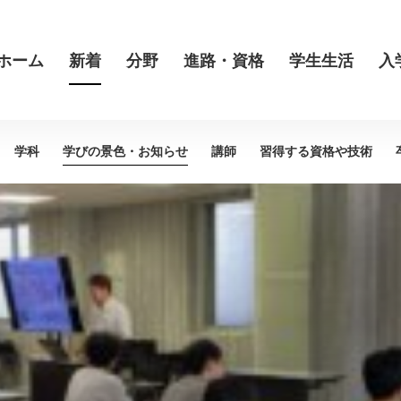
ホーム
新着
分野
進路・資格
学生生活
入
学科
学びの景色・
お知らせ
講師
習得する資格や
技術