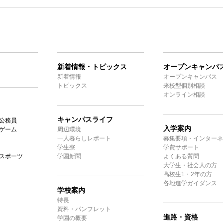
新着情報・トピックス
オープンキャンパ
新着情報
オープンキャンパス
トピックス
来校型個別相談
オンライン相談
キャンパスライフ
公務員
入学案内
ゲーム
周辺環境
一人暮らしレポート
募集要項・インターネ
学生寮
学費サポート
スポーツ
学園新聞
よくある質問
大学生・社会人の方
高校生1・2年の方
各地進学ガイダンス
学校案内
特長
資料・パンフレット
進路・資格
学園の概要