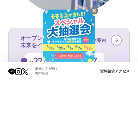
オープンキャンパスで
総合案内
未来をイメージ！
22
12
17
8/
9/
10/
土
土
土
未来に手が届く
資料請求
アクセス
専門学校