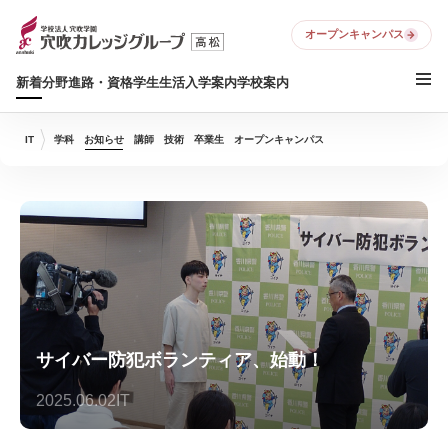
オープンキャンパス
新着
分野
進路・資格
学生生活
入学案内
学校案内
IT
学科
お知らせ
講師
技術
卒業生
オープンキャンパス
サイバー防犯ボランティア、始動！
2025.06.02
IT