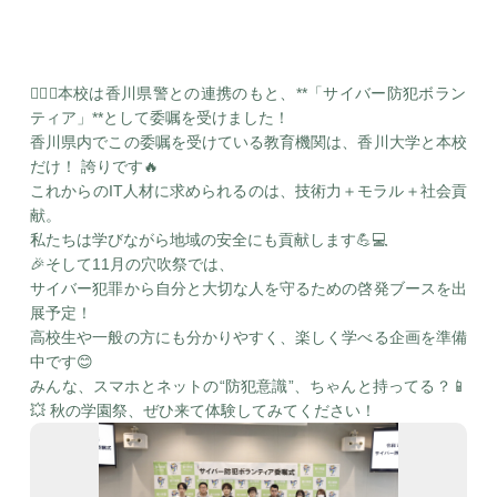
👮‍♂️✨本校は香川県警との連携のもと、**「サイバー防犯ボラン
ティア」**として委嘱を受けました！
香川県内でこの委嘱を受けている教育機関は、香川大学と本校
だけ！ 誇りです🔥
これからのIT人材に求められるのは、技術力＋モラル＋社会貢
献。
私たちは学びながら地域の安全にも貢献します💪💻
🎉そして11月の穴吹祭では、
サイバー犯罪から自分と大切な人を守るための啓発ブースを出
展予定！
高校生や一般の方にも分かりやすく、楽しく学べる企画を準備
中です😊
みんな、スマホとネットの“防犯意識”、ちゃんと持ってる？📱
💥 秋の学園祭、ぜひ来て体験してみてください！