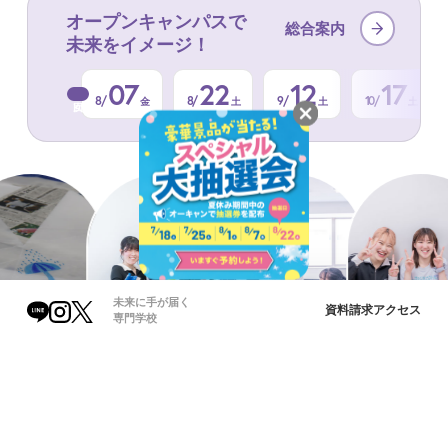
オープンキャンパスで
総合案内
未来をイメージ！
07
22
12
17
8/
8/
9/
10/
金
土
土
土
未来に手が届く
資料請求
アクセス
専門学校