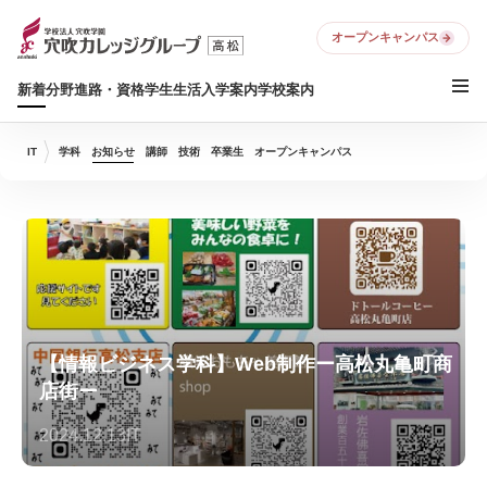
オープンキャンパス
新着
分野
進路・資格
学生生活
入学案内
学校案内
IT
学科
お知らせ
講師
技術
卒業生
オープンキャンパス
【情報ビジネス学科】Web制作ー高松丸亀町商
店街ー
2024.12.13
IT