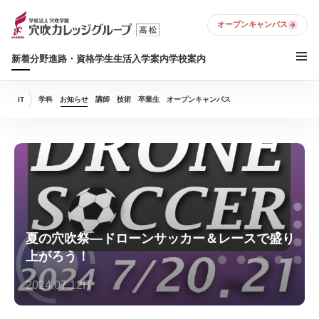
オープンキャンパス
新着
分野
進路・資格
学生生活
入学案内
学校案内
IT
学科
お知らせ
講師
技術
卒業生
オープンキャンパス
夏の穴吹祭—ドローンサッカー＆レースで盛り
上がろう！
2024.07.12
IT