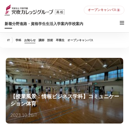
オープンキャンパス
新着
分野
進路・資格
学生生活
入学案内
学校案内
IT
学科
お知らせ
講師
技術
卒業生
オープンキャンパス
【授業風景：情報ビジネス学科】コミュニケー
ション体育
2023.10.26
IT