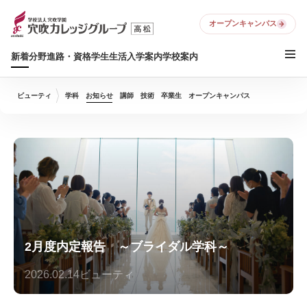
オープンキャンパス
新着
分野
進路・資格
学生生活
入学案内
学校案内
ビューティ
学科
お知らせ
講師
技術
卒業生
オープンキャンパス
2月度内定報告 ～ブライダル学科～
2026.02.14
ビューティ