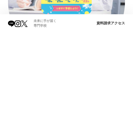
未来に手が届く
資料請求
アクセス
専門学校
オープンキャンパスで
総合案内
未来をイメージ！
07
22
12
17
8/
8/
9/
10/
金
土
土
土