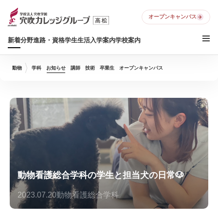
オープンキャンパス
新着
分野
進路・資格
学生生活
入学案内
学校案内
動物
学科
お知らせ
講師
技術
卒業生
オープンキャンパス
動物看護総合学科の学生と担当犬の日常🐶
2023.07.20
動物看護総合学科