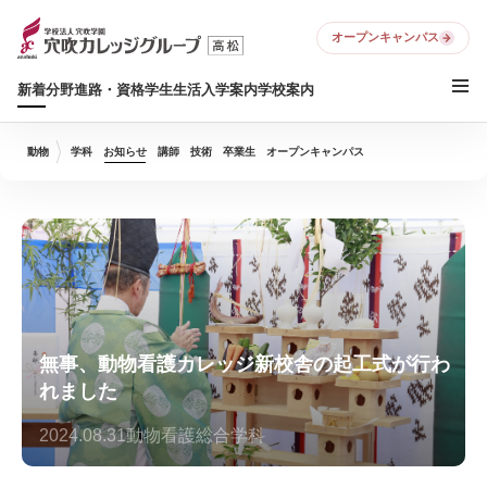
オープンキャンパス
新着
分野
進路・資格
学生生活
入学案内
学校案内
動物
学科
お知らせ
講師
技術
卒業生
オープンキャンパス
無事、動物看護カレッジ新校舎の起工式が行わ
れました
2024.08.31
動物看護総合学科