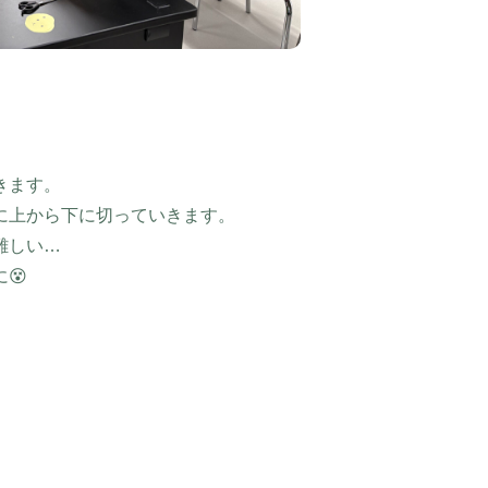
きます。
に上から下に切っていきます。
難しい…
😵