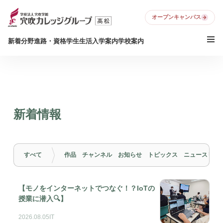
オープンキャンパス
新着
分野
進路・資格
学生生活
入学案内
学校案内
新着情報
すべて
作品
チャンネル
お知らせ
トピックス
ニュースリリ
【モノをインターネットでつなぐ！？IoTの
授業に潜入🔍】
2026.08.05
IT