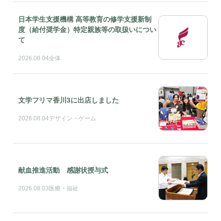
日本学生支援機構 高等教育の修学支援新制
度（給付奨学金）特定親族等の取扱いについ
て
2026.08.04
全体
文学フリマ香川3に出店しました
2026.08.04
デザイン・ゲーム
献血推進活動 感謝状授与式
2026.08.03
医療・福祉