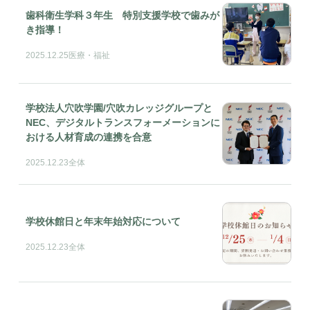
歯科衛生学科３年生 特別支援学校で歯みが
き指導！
2025.12.25
医療・福祉
学校法人穴吹学園/穴吹カレッジグループと
NEC、デジタルトランスフォーメーションに
おける人材育成の連携を合意
2025.12.23
全体
学校休館日と年末年始対応について
2025.12.23
全体