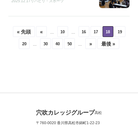
2025.12.17
リハビリ・スポーツ
« 先頭
«
10
16
17
18
19
...
...
»
最後 »
20
30
40
50
...
...
穴吹カレッジグループ
高松
〒760-0020 香川県高松市錦町1-22-23