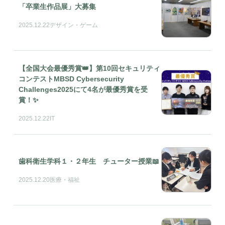
「卒業生作品展」大募集
2025.12.22
デザイン・ゲーム
【全国大会最優秀賞👑】第10回セキュリティ
コンテストMBSD Cybersecurity
Challenges2025にて4名が最優秀賞を受
賞！✨
2025.12.22
IT
歯科衛生学科１・２年生 チューター授業📖
2025.12.20
医療・福祉