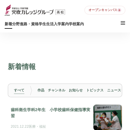
オープンキャンパス
新着
分野
進路・資格
学生生活
入学案内
学校案内
新着情報
すべて
作品
チャンネル
お知らせ
トピックス
ニュースリリ
歯科衛生学科2年生 小学校歯科保健指導実
習
2021.12.22
医療・福祉