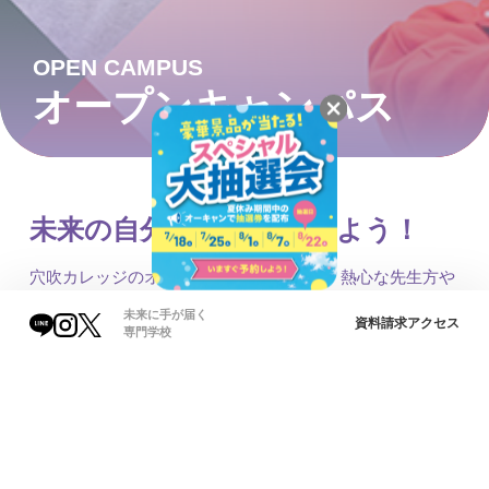
OPEN CAMPUS
オープンキャンパス
未来の自分をイメージしよう！
穴吹カレッジのオープンキャンパスでは、熱心な先生方や
温かな雰囲気、整った学習環境を体験できます。資格取得
未来に手が届く
資料請求
アクセス
専門学校
や将来へのサポート、イベントの楽しさなど、多彩な魅力
が詰まっています。プロへの一歩を踏み出そう！