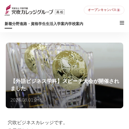
オープンキャンパス
新着
分野
進路・資格
学生生活
入学案内
学校案内
【外語ビジネス学科】スピーチ大会が開催され
ました
2024.08.01
全体
穴吹ビジネスカレッジです。