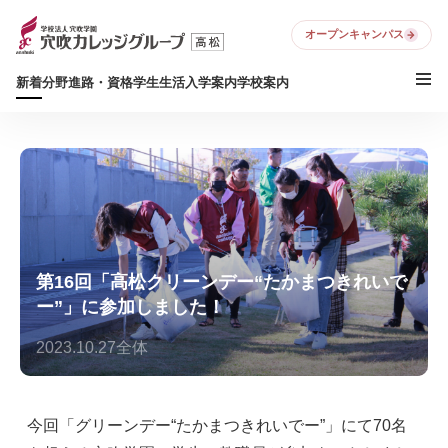
オープンキャンパス
新着
分野
進路・資格
学生生活
入学案内
学校案内
第16回「高松クリーンデー“たかまつきれいで
ー”」に参加しました！
2023.10.27
全体
今回「グリーンデー“たかまつきれいでー”」にて70名