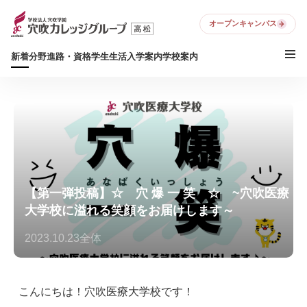
オープンキャンパス
新着
分野
進路・資格
学生生活
入学案内
学校案内
【第一弾投稿】☆ 穴 爆 一 笑 ☆ ~穴吹医療
大学校に溢れる笑顔をお届けします～
2023.10.23
全体
こんにちは！穴吹医療大学校です！