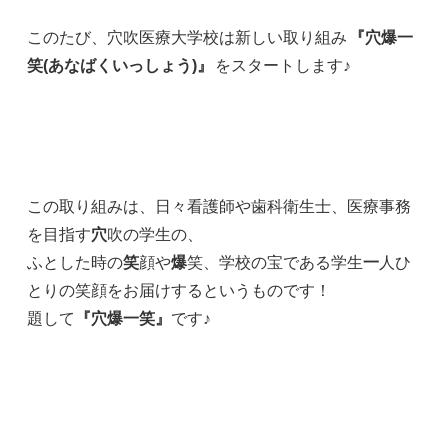
このたび、穴吹医療大学校は新しい取り組み
『穴爆一
笑(あなばくいっしょう)』
をスタートします♪
この取り組みは、日々看護師や歯科衛生士、医療事務
を目指す
穴
吹の学生の、
ふとした時の
笑
顔や
爆
笑、学校の宝である学生
一
人ひ
とりの笑顔をお届けするというものです！
題して
『穴爆一笑』
です♪