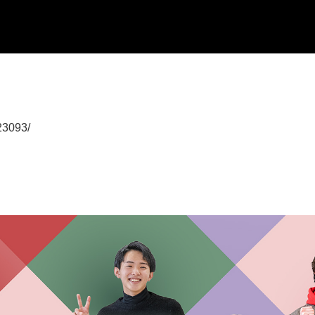
/23093/