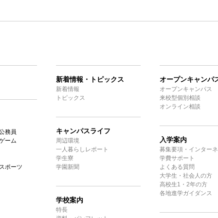
新着情報・トピックス
オープンキャンパ
新着情報
オープンキャンパス
トピックス
来校型個別相談
オンライン相談
キャンパスライフ
公務員
入学案内
ゲーム
周辺環境
一人暮らしレポート
募集要項・インターネ
学生寮
学費サポート
スポーツ
学園新聞
よくある質問
大学生・社会人の方
高校生1・2年の方
各地進学ガイダンス
学校案内
特長