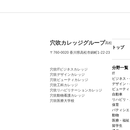
穴吹カレッジグループ
高松
トップ
〒760-0020 香川県高松市錦町1-22-23
分野一覧
穴吹ITビジネスカレッジ
IT
穴吹デザインカレッジ
ビジネス・
穴吹ビューティカレッジ
デザイン・
穴吹工科カレッジ
ビューティ
穴吹リハビリテーションカレッジ
自動車
穴吹動物看護カレッジ
リハビリ・
穴吹医療大学校
保育
パティシエ
動物
医療・福祉
留学生