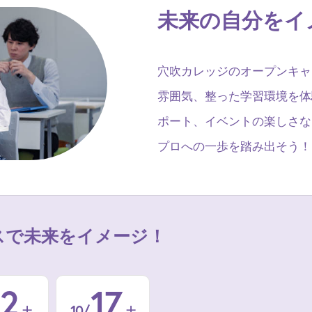
未来の自分をイ
穴吹カレッジのオープンキャ
雰囲気、整った学習環境を体
ポート、イベントの楽しさな
プロへの一歩を踏み出そう！
スで
未来をイメージ！
12
17
10/
土
土