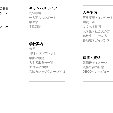
キャンパスライフ
公務員
入学案内
ゲーム
周辺環境
一人暮らしレポート
募集要項・インターネ
学生寮
学費サポート
スポーツ
学園新聞
よくある質問
大学生・社会人の方
高校生1・2年の方
各地進学ガイダンス
学校案内
特長
資料・パンフレット
進路・資格
学園の概要
入学者出身校一覧
就職後をイメージ
寄付金のお願い
資格取得の特徴
穴吹カレッジグループとは
OBOGインタビュー