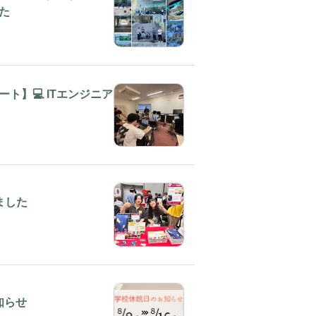
た
ト】💻 ITエンジニア
ました
知らせ