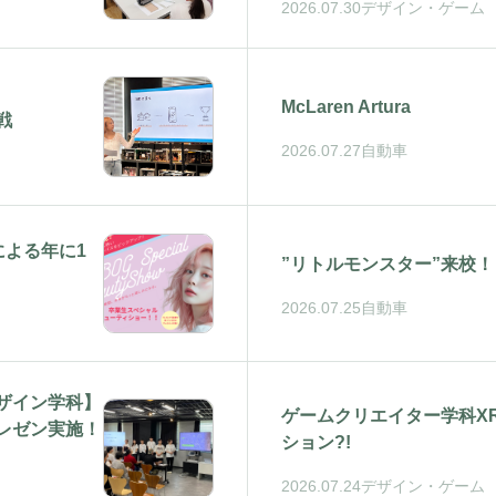
2026.07.30
デザイン・ゲーム
McLaren Artura
戦
2026.07.27
自動車
による年に1
”リトルモンスター”来校！
2026.07.25
自動車
ザイン学科】
ゲームクリエイター学科XR
レゼン実施！
ション?!
2026.07.24
デザイン・ゲーム