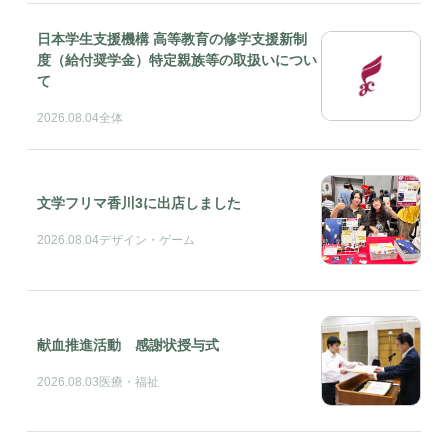
日本学生支援機構 高等教育の修学支援新制
度（給付奨学金）特定親族等の取扱いについ
て
2026.08.04
全体
文学フリマ香川3に出店しました
2026.08.04
デザイン・ゲーム
献血推進活動 感謝状授与式
2026.08.03
医療・福祉