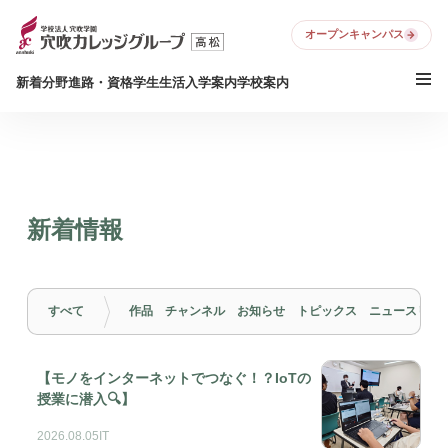
オープンキャンパス
新着
分野
進路・資格
学生生活
入学案内
学校案内
新着情報
すべて
作品
チャンネル
お知らせ
トピックス
ニュースリリ
【モノをインターネットでつなぐ！？IoTの
授業に潜入🔍】
2026.08.05
IT