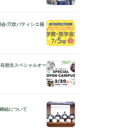
明会-穴吹パティシエ福
(木)在校生スペシャルオー
締結について