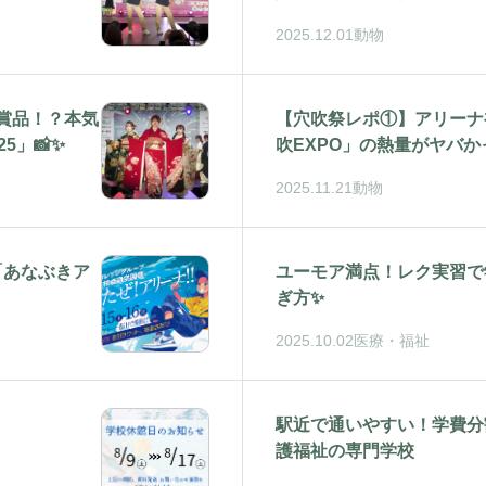
2025.12.01
動物
賞品！？本気
【穴吹祭レポ①】アリーナ
5」📸✨
吹EXPO」の熱量がヤバか
2025.11.21
動物
「あなぶきア
ユーモア満点！レク実習で
ぎ方✨
2025.10.02
医療・福祉
駅近で通いやすい！学費分
護福祉の専門学校