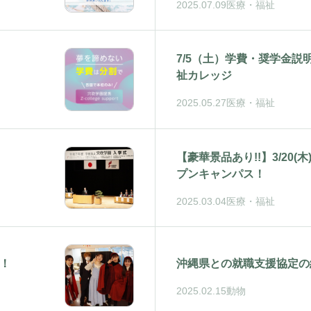
2025.07.09
医療・福祉
7/5（土）学費・奨学金説
祉カレッジ
2025.05.27
医療・福祉
【豪華景品あり!!】3/20
プンキャンパス！
2025.03.04
医療・福祉
た！
沖縄県との就職支援協定の
2025.02.15
動物