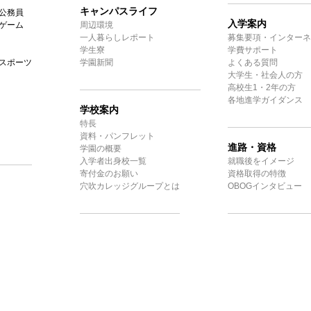
キャンパスライフ
公務員
入学案内
ゲーム
周辺環境
一人暮らしレポート
募集要項・インターネ
学生寮
学費サポート
スポーツ
学園新聞
よくある質問
大学生・社会人の方
高校生1・2年の方
各地進学ガイダンス
学校案内
特長
資料・パンフレット
進路・資格
学園の概要
入学者出身校一覧
就職後をイメージ
寄付金のお願い
資格取得の特徴
穴吹カレッジグループとは
OBOGインタビュー