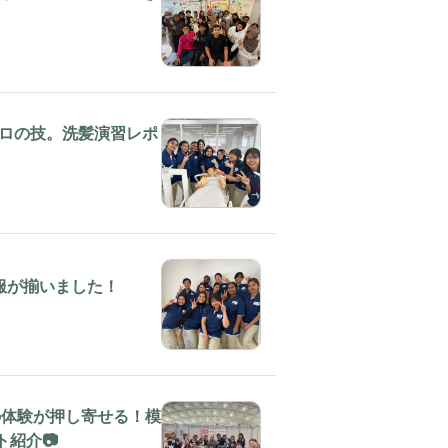
ロの技。洗髪演習レポ
服が揃いました！
9の体験が押し寄せる！模
紹介📷