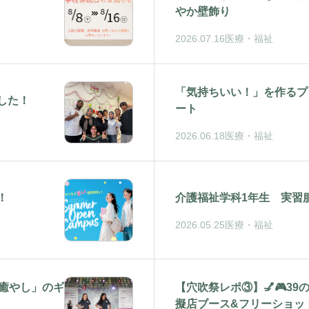
やか壁飾り
2026.07.16
医療・福祉
「気持ちいい！」を作るプ
した！
ート
2026.06.18
医療・福祉
！
介護福祉学科1年生 実習
2026.05.25
医療・福祉
と「癒やし」のギ
【穴吹祭レポ③】💅🎮3
擬店ブース&フリーショット