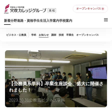
オープンキャンパス
新着
分野
進路・資格
学生生活
入学案内
学校案内
ビジネス・公務員
学科
お知らせ
講師
技術
卒業生
オープンキャンパス
【公務員系学科】卒業生座談会、盛大に開催さ
れました！
2023.10.31
公務員ビジネス学科