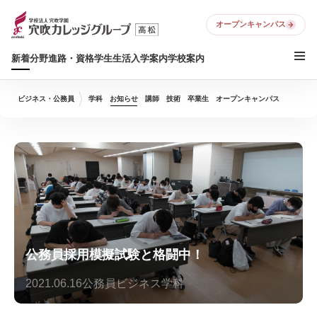
オープンキャンパス
新着
分野
進路・資格
学生生活
入学案内
学校案内
ビジネス・公務員
学科
お知らせ
講師
技術
卒業生
オープンキャンパス
公務員採用模擬試験と格闘中！
2021.06.16
公務員ビジネス学科