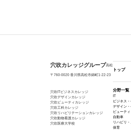
穴吹カレッジグループ
高松
トップ
〒760-0020 香川県高松市錦町1-22-23
分野一覧
穴吹ITビジネスカレッジ
IT
穴吹デザインカレッジ
ビジネス・
穴吹ビューティカレッジ
デザイン・
穴吹工科カレッジ
ビューティ
穴吹リハビリテーションカレッジ
自動車
穴吹動物看護カレッジ
リハビリ・
穴吹医療大学校
保育