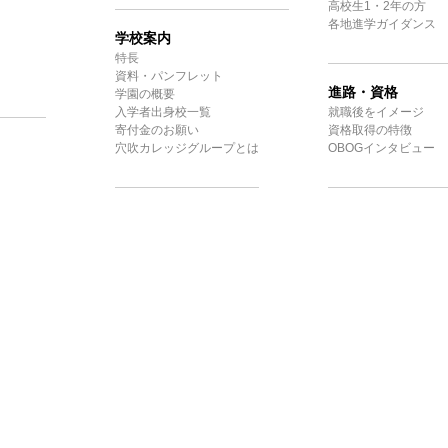
高校生1・2年の方
各地進学ガイダンス
学校案内
特長
資料・パンフレット
進路・資格
学園の概要
入学者出身校一覧
就職後をイメージ
寄付金のお願い
資格取得の特徴
穴吹カレッジグループとは
OBOGインタビュー