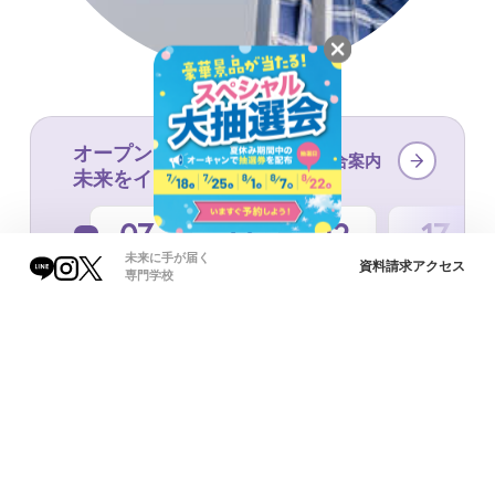
オープンキャンパスで
総合案内
未来をイメージ！
07
22
12
17
8/
8/
9/
10/
金
土
土
土
未来に手が届く
資料請求
アクセス
専門学校