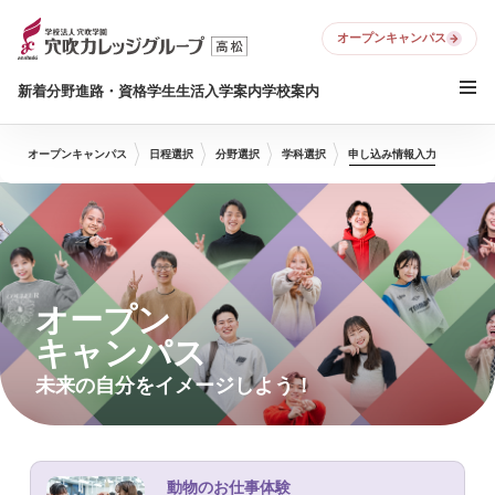
オープンキャンパス
新着
分野
進路・資格
学生生活
入学案内
学校案内
オープンキャンパス
日程選択
分野選択
学科選択
申し込み情報入力
オープン
キャンパス
未来の自分をイメージしよう！
動物のお仕事体験