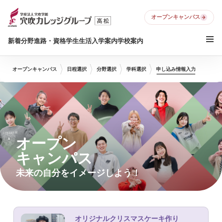
オープンキャンパス
新着
分野
進路・資格
学生生活
入学案内
学校案内
オープンキャンパス
日程選択
分野選択
学科選択
申し込み情報入力
オープン
キャンパス
未来の自分をイメージしよう！
オリジナルクリスマスケーキ作り